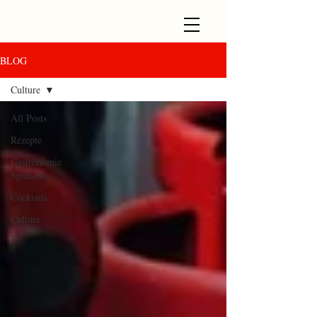
BLOG
Culture
All Posts
Rezepte
Gastronomie
Spaniens
Cocktails
Culture